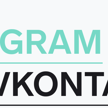
EGRAM
VKONT