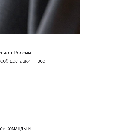
егион России.
особ доставки — все
шей команды и