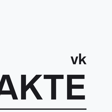
vk
AKTE